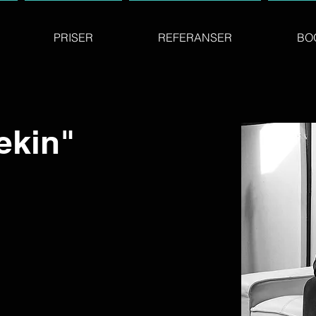
PRISER
REFERANSER
BO
lekin"